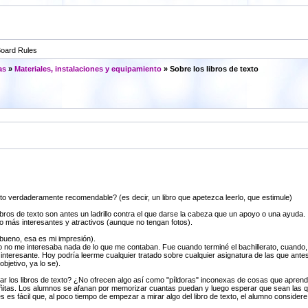
oard Rules
as
»
Materiales, instalaciones y equipamiento
» Sobre los libros de texto
xto verdaderamente recomendable? (es decir, un libro que apetezca leerlo, que estimule)
ibros de texto son antes un ladrillo contra el que darse la cabeza que un apoyo o una ayuda.
o más interesantes y atractivos (aunque no tengan fotos).
 (bueno, esa es mi impresión).
to no me interesaba nada de lo que me contaban. Fue cuando terminé el bachillerato, cuando
nteresante. Hoy podría leerme cualquier tratado sobre cualquier asignatura de las que antes
bjetivo, ya lo se).
ar los libros de texto? ¿No ofrecen algo así como "píldoras" inconexas de cosas que aprende
itas. Los alumnos se afanan por memorizar cuantas puedan y luego esperar que sean las qu
 es fácil que, al poco tiempo de empezar a mirar algo del libro de texto, el alumno considere