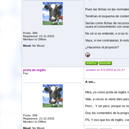
Pues las fichas no las normales,
Tendrían el esquema de conteni
Serían como fichas de recursos 
usara el conocimiento con unas 
Posts: 399
No sé si se entiende, o si es l
Registered: 21-11-2002
Member Is Offline
Vaya, si me contrataran, lo estu
Mood:
No Mood.
¿Hacemos el proyecto?
profa de inglés
posted on 4-5-2003 at 21:27
Fan
A ver...
Mira, yo como profa de inglés no
Vale, a veces te viene bien par
Pero... Y sin pero, porque no m
Doy los contenidos de la progra
Posts: 399
Registered: 21-11-2002
PS: Y eso que los de inglés, c
Member Is Offline
Mood:
No Mood.