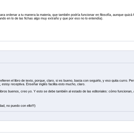
ara ordenar a tu manera la materia, que también podría funcionar en filosofía, aunque quizá
do en lo de las fichas algo muy extraño y que por eso no lo entendía).
fieren el libro de texto, porque, claro, si es bueno, basta con seguirlo, y eso quita curro. P
, estoy receptiva. Enseñar inglés facilita esto mucho, claro.
ros buenos, creo yo. Y esto se debe también al estado de las editoriales: cómo funcionan, a 
dad, no puedo con ello!!!)