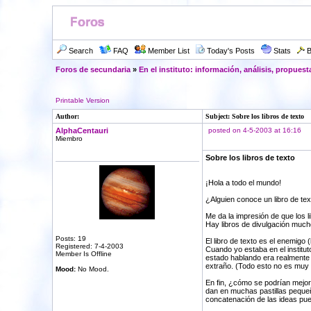
Search
FAQ
Member List
Today's Posts
Stats
B
Foros de secundaria
»
En el instituto: información, análisis, propuest
Printable Version
Author:
Subject: Sobre los libros de texto
AlphaCentauri
posted on 4-5-2003 at 16:16
Miembro
Sobre los libros de texto
¡Hola a todo el mundo!
¿Alguien conoce un libro de te
Me da la impresión de que los l
Hay libros de divulgación much
Posts: 19
El libro de texto es el enemigo
Registered: 7-4-2003
Cuando yo estaba en el institu
Member Is Offline
estado hablando era realmente i
extraño. (Todo esto no es muy o
Mood:
No Mood.
En fin, ¿cómo se podrían mejor
dan en muchas pastillas pequeñ
concatenación de las ideas pues