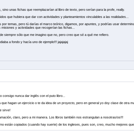
 sino unas fichas que reemplazarían al libro de texto, pero serían para la profe, really.
dos que hubiera que dar con actividades y planteamientos vinculables a las realidades...
por temas, pero tú darías el marco teórico, digamos, por apuntes, y podrías usar determinad
misiones y actividades que recogerían las fichas...
o de siempre sólo que me imagino que no, pero creo que sé a qué me refiero.
diaba a fondo y hacía uno de ejemplo!!! jajajajaj
 consigo nunca dar inglés con el puto libro...
a que hagan un ejercicio o te da idea de un proyecto, pero en general yo doy clase de otra man
e sirve!
mación, claro, pero a mi manera. Los libros también nos estrangulan a nosotras/os!!!
omo están copiados (cuando hay suerte) de los ingleses, pues son, creo, mucho mejores que 