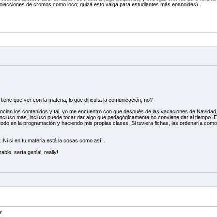
olecciones de cromos como loco; quizá esto valga para estudiantes más enanoides).
ene que ver con la materia, lo que dificulta la comunicación, no?
cian los contenidos y tal, yo me encuentro con que después de las vacaciones de Navidad, po
incluso más, incluso puede tocar dar algo que pedagógicamente no conviene dar al tiempo. E
odo en la programación y haciendo mis propias clases. Si tuviera fichas, las ordenaría como
. Ni si en tu materia está la cosas como así.
ble, sería genial, really!
r