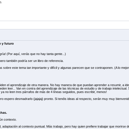
o.
 y futuro
ría! (Por aquí, verás que no hay tanta gente...)
 pero también podría ser un libro de referencia.
s sobre este tema tan importante y difícil y algunas parecen que se contraponen. (A lo mejor 
piden el aprendizaje de otra manera. No hay manera de que puedan aprender a resumir, a ident
ueden leer... Van en contra del aprendizaje de las técnicas de estudio y de trabajo intelectua
a no leen tres párrafos de más de 4 líneas seguidos, pues escribir, menos!
 pero espero desmadrarlo (jajajaj) pronto. Si tenéis ideas al respecto, serán muy muy bienveni
chas.
gún contexto.
, adaptación al contexto puntual. Más trabajo, pero hay quien prefiere trabajar que morirse de