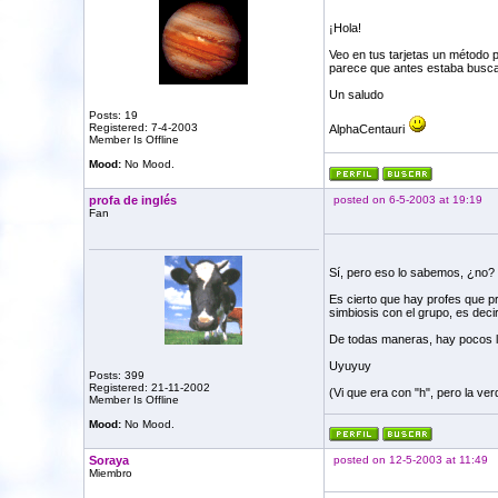
¡Hola!
Veo en tus tarjetas un método p
parece que antes estaba buscan
Un saludo
Posts: 19
Registered: 7-4-2003
AlphaCentauri
Member Is Offline
Mood:
No Mood.
profa de inglés
posted on 6-5-2003 at 19:19
Fan
Sí, pero eso lo sabemos, ¿no?
Es cierto que hay profes que pre
simbiosis con el grupo, es decir
De todas maneras, hay pocos lib
Uyuyuy
Posts: 399
Registered: 21-11-2002
(Vi que era con "h", pero la ver
Member Is Offline
Mood:
No Mood.
Soraya
posted on 12-5-2003 at 11:49
Miembro