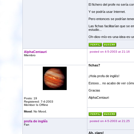
El fichero del profe no sería co
Y se podría usar Internet.
Pero entonces se podrían tener 
Las fichas facilitarían que se 
estudio...
Oh-dios-mío-es-una-idea-es-u
AlphaCentauri
posted on 4-5-2003 at 21:16
Miembro
fichas?
¡Hola profa de inglés!
Estooo... no acabo de ver cóm
Gracias
AlphaCentauri
Posts: 19
Registered: 7-4-2003
Member Is Offline
Mood:
No Mood.
profa de inglés
posted on 4-5-2003 at 21:25
Fan
Ah, claro!