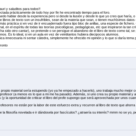
ri y saluditos para todos!!
ada prácticamente de todo hoy por fin he encontrado tiempo para el foro.
puedo hablar desde la experiencia pero si desde la ilusión y desde lo que yo creo que haría, o
e libros de texto son un insufribles, sean de la materia que sean, o tienen muchísimos datos 
 más práctica si en vez de ir encuadernado fuera tipo bloc de anillas, una especie de fiche
mal, en el espíritu de todas las teorías psicológicas, pedagógicas, etc que inspiraron la tan 
a ha sido otro cantar), se pretende o se persigue el abandono de el libro de texto como tal, 
mnos. Es lo ideal, si en un aula en vez de veintitantos hubiera diecipocos alumnos.
ca innecesaria ni sentar cátedra, simplemente he ofrecido mi opinión y lo que si daría tema pa
ronto
propio material sería estupendo (yo ya he empezado a hacerlo), uno trabaja mucho mejor con
profesor (a menos es lo que a mi me ha pasado). Además, si uno crea su propio material y an
 (y la oportunidad de criticar el libro del profe supongo que será aprovechada por unos cuan
sores no están por la labor de este esfuerzo extra y recurren al libro de texto que ahorra e
e la filosofía novelada e ir dándosela por fascículos? ¿atraería su interés? mmm no se yo, p