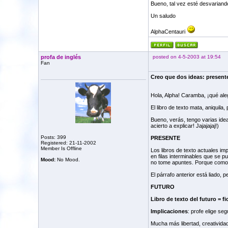
Bueno, tal vez esté desvariand
Un saludo
AlphaCentauri
profa de inglés
posted on 4-5-2003 at 19:54
Fan
Creo que dos ideas: presente
Hola, Alpha! Caramba, ¡qué aleg
El libro de texto mata, aniquila,
Bueno, verás, tengo varias idea
acierto a explicar! Jajajajaj!)
Posts: 399
PRESENTE
Registered: 21-11-2002
Member Is Offline
Los libros de texto actuales im
en filas interminables que se p
Mood:
No Mood.
no tome apuntes. Porque como y
El párrafo anterior está liado,
FUTURO
Libro de texto del futuro = fi
Implicaciones
: profe elige se
Mucha más libertad, creatividad