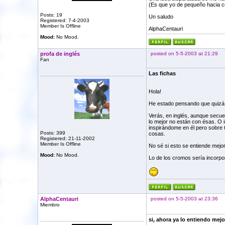
(Es que yo de pequeño hacia c
Posts: 19
Un saludo
Registered: 7-4-2003
Member Is Offline
AlphaCentauri
Mood:
No Mood.
profa de inglés
posted on 5-5-2003 at 21:29
Fan
Las fichas
Hola!
He estado pensando que quizá ti
Verás, en inglés, aunque secuen
lo mejor no están con ésas. O 
inspirándome en él pero sobre t
Posts: 399
cosas.
Registered: 21-11-2002
Member Is Offline
No sé si esto se entiende mejor
Mood:
No Mood.
Lo de los cromos sería incorpora
AlphaCentauri
posted on 5-5-2003 at 23:36
Miembro
si, ahora ya lo entiendo mejo