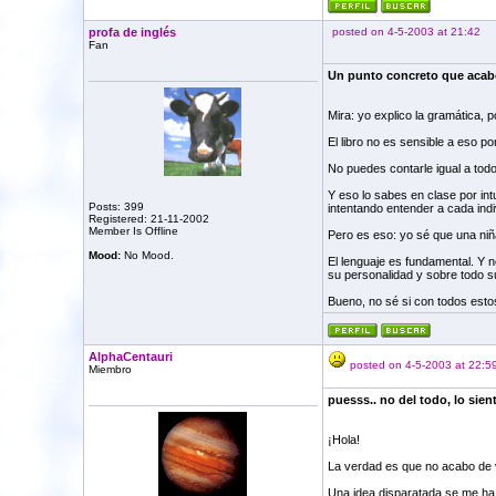
profa de inglés
posted on 4-5-2003 at 21:42
Fan
Un punto concreto que acab
Mira: yo explico la gramática, 
El libro no es sensible a eso p
No puedes contarle igual a tod
Y eso lo sabes en clase por in
Posts: 399
intentando entender a cada indi
Registered: 21-11-2002
Member Is Offline
Pero es eso: yo sé que una niña
Mood:
No Mood.
El lenguaje es fundamental. Y n
su personalidad y sobre todo 
Bueno, no sé si con todos esto
AlphaCentauri
posted on 4-5-2003 at 22:5
Miembro
puesss.. no del todo, lo sien
¡Hola!
La verdad es que no acabo de ve
Una idea disparatada se me ha o