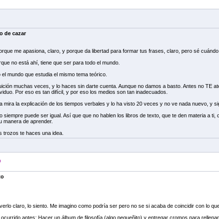
o de cazar
porque me apasiona, claro, y porque da libertad para formar tus frases, claro, pero sé cuánd
orque no está ahí, tiene que ser para todo el mundo.
o el mundo que estudia el mismo tema teórico.
tuición muchas veces, y lo haces sin darte cuenta. Aunque no damos a basto. Antes no TE ate
viduo. Por eso es tan difícil, y por eso los medios son tan inadecuados.
 mira la explicación de los tiempos verbales y lo ha visto 20 veces y no ve nada nuevo, y si
o siempre puede ser igual. Así que que no hablen los libros de texto, que te den materia a ti,
su manera de aprender.
s trozos te haces una idea.
9
to
rlo claro, lo siento. Me imagino como podría ser pero no se si acaba de coincidir con lo qu
currido antes: Hacer un álbum de filosofía (algo pequeñito) y entregar cromos para rellenar