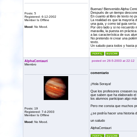
Buenas! Bienvenido Alpha Centau
Después de un tiempo desconect
Posts: 5
En cuanto al libro de texto no 
Registered: 6-12-2002
La realidad es que la mayoría d
Member Is Offline
una guia, y como tal guia sería
Mood:
No Mood.
Por otro lado y si no recuerdo 
maravilla, la puesta en práctic
a las característica de sus alu
No pretendo ni crear una polémi
texto.
Un saludo para todos y hasta p
AlphaCentauri
posted on 26-5-2003 at 22:12
Miembro
comentario
¡Hola Soraya!
Que los profesores creasen su 
que saben que ha elaborado el 
los alumnos participan algo más
Pero me consta que muchos profe
Posts: 19
Registered: 7-4-2003
¿se podría hacer una historia d
Member Is Offline
un saludo
Mood:
No Mood.
AlphaCentauri