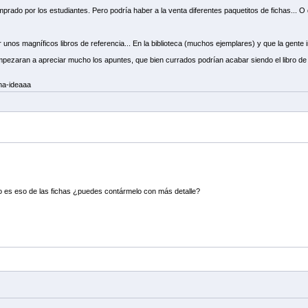
mprado por los estudiantes. Pero podría haber a la venta diferentes paquetitos de fichas... O d
unos magníficos libros de referencia... En la biblioteca (muchos ejemplares) y que la gente
empezaran a apreciar mucho los apuntes, que bien currados podrían acabar siendo el libro de 
na-ideaaa
o es eso de las fichas ¿puedes contármelo con más detalle?