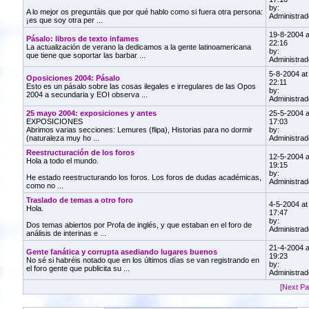
by:
A lo mejor os preguntáis que por qué hablo como si fuera otra persona:
Administrad
¡es que soy otra per ...
19-8-2004 a
Pásalo: libros de texto infames
22:16
La actualización de verano la dedicamos a la gente latinoamericana
by:
que tiene que soportar las barbar ...
Administrad
5-8-2004 at
Oposiciones 2004: Pásalo
22:11
Esto es un pásalo sobre las cosas ilegales e irregulares de las Opos
by:
2004 a secundaria y EOI observa ...
Administrad
25 mayo 2004: exposiciones y antes
25-5-2004 a
EXPOSICIONES
17:03
Abrimos varias secciones: Lemures (flipa), Historias para no dormir
by:
(naturaleza muy ho ...
Administrad
Reestructuración de los foros
12-5-2004 a
Hola a todo el mundo.
19:15
by:
He estado reestructurando los foros. Los foros de dudas académicas,
Administrad
como no ...
Traslado de temas a otro foro
4-5-2004 at
Hola.
17:47
by:
Dos temas abiertos por Profa de inglés, y que estaban en el foro de
Administrad
análisis de interinas e ...
21-4-2004 a
Gente fanática y corrupta asediando lugares buenos
19:23
No sé si habréis notado que en los últimos días se van registrando en
by:
el foro gente que publicita su ...
Administrad
[Next Pa