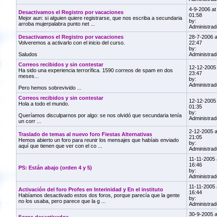
4-9-2006 at
Desactivamos el Registro por vacaciones
01:58
Mejor aun: si alguien quiere registrarse, que nos escriba a secundaria
by:
arroba mujerpalabra punto net ...
Administrad
Desactivamos el Registro por vacaciones
28-7-2006 a
Volveremos a activarlo con el inicio del curso.
22:47
by:
Saludos
Administrad
Correos recibidos y sin contestar
12-12-2005 
Ha sido una experiencia terrorífica. 1590 correos de spam en dos
23:47
meses...
by:
Administrad
Pero hemos sobrevivido ...
Correos recibidos y sin contestar
12-12-2005 
Hola a todo el mundo.
01:35
by:
Queríamos disculparnos por algo: se nos olvidó que secundaria tenía
Administrad
un corr ...
2-12-2005 a
Traslado de temas al nuevo foro Fiestas Alternativas
21:05
Hemos abierto un foro para reunir los mensajes que habíais enviado
by:
aquí que tienen que ver con el co ...
Administrad
11-11-2005 
16:46
PS: Están abajo (orden 4 y 5)
by:
Administrad
11-11-2005 
Activación del foro Profes en Interinidad y En el instituto
16:44
Habíamos desactivado estos dos foros, porque parecía que la gente
by:
no los usaba, pero parece que la g ...
Administrad
30-9-2005 a