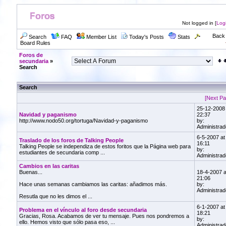
Not logged in [
Log
Back 
Search
FAQ
Member List
Today's Posts
Stats
Board Rules
Foros de
secundaria
»
Search
Search
[Next Pa
25-12-2008 
Navidad y paganismo
22:37
http://www.nodo50.org/tortuga/Navidad-y-paganismo
by:
Administrad
6-5-2007 at
Traslado de los foros de Talking People
16:11
Talking People se independiza de estos foritos que la Página web para
by:
estudiantes de secundaria comp ...
Administrad
Cambios en las caritas
Buenas...
18-4-2007 a
21:06
Hace unas semanas cambiamos las caritas: añadimos más.
by:
Administrad
Resutla que no les dimos el ...
6-1-2007 at
Problema en el vínculo al foro desde secundaria
18:21
Gracias, Rosa. Acabamos de ver tu mensaje. Pues nos pondremos a
by:
ello. Hemos visto que sólo pasa eso, ...
Administrad