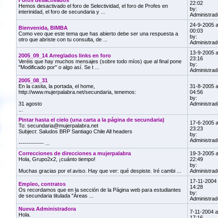
Foros desactivados
22:02
Hemos desactivado el foro de Selectividad, el foro de Profes en
by:
interinidad, el foro de secundaria y ...
Administrad
24-9-2005 a
Bienvenida, BIMBA
00:03
Como veo que este tema que has abierto debe ser una respuesta a
by:
otro que abriste con tu consulta, de ...
Administrad
13-9-2005 a
2005_09_14 Arreglados links en foro
23:16
Veréis que hay muchos mensajes (sobre todo míos) que al final pone
by:
"Modificado por" o algo así. Se t ...
Administrad
2005_08_31
En la casita, la portada, el home,
31-8-2005 a
http://www.mujerpalabra.net/secundaria, tenemos:
04:56
by:
31 agosto
Administrad
...
Pintar hasta el cielo (una carta a la página de secundaria)
17-6-2005 a
To: secundaria@mujerpalabra.net
23:23
Subject: Saludos BRP Santiago Chile All headers
by:
Administrad
------------- ...
Correcciones de direcciones a mujerpalabra
19-3-2005 a
Hola, Grupo2x2, ¡cuánto tiempo!
22:49
by:
Muchas gracias por el aviso. Hay que ver: qué despiste. Iré cambi ...
Administrad
17-11-2004 
Empleo, contratos
14:28
Os recordamos que en la sección de la Página web para estudiantes
by:
de secundaria titulada "Áreas ...
Administrad
Nueva Administradora
7-11-2004 a
Hola.
17:16