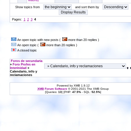
Madrid)
Show topics from
and sort them by
Pages:
1
2
3
4
An open topic with new posts (
more than 20 replies )
An open topic (
more than 20 replies )
A closed topic
Foros de secundaria
»
Foro Profes en
Interinidad
»
Calendario, info y
reclamaciones
Powered by XMB 1.9.12
XMB
Forum Software
© 2001-2021 The XMB Group
[Queries:
13
] [PHP:
47.5%
- SQL:
52.5%
]