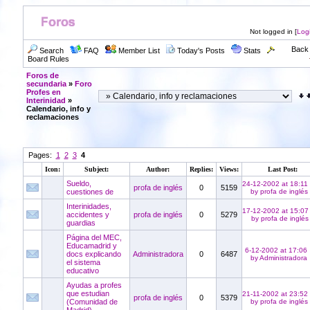
Not logged in [
Log
Back 
Search
FAQ
Member List
Today's Posts
Stats
Board Rules
Foros de
secundaria
»
Foro
Profes en
Interinidad
»
Calendario, info y
reclamaciones
Pages:
1
2
3
4
Icon:
Subject:
Author:
Replies:
Views:
Last Post:
Sueldo,
24-12-2002 at 18:11
profa de inglés
0
5159
cuestiones de
by profa de inglés
Interinidades,
17-12-2002 at 15:07
accidentes y
profa de inglés
0
5279
by profa de inglés
guardias
Página del MEC,
Educamadrid y
6-12-2002 at 17:06
docs explicando
Administradora
0
6487
by Administradora
el sistema
educativo
Ayudas a profes
que estudian
21-11-2002 at 23:52
profa de inglés
0
5379
(Comunidad de
by profa de inglés