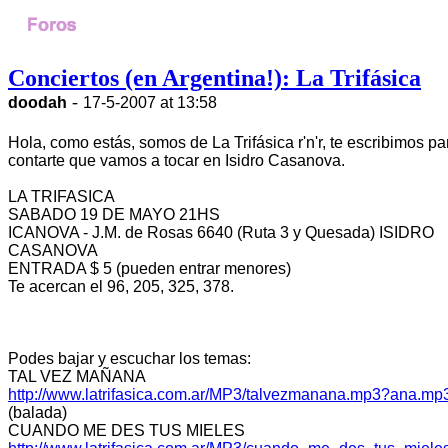
Conciertos (en Argentina!): La Trifásica
-
doodah
17-5-2007 at 13:58
Hola, como estás, somos de La Trifásica r'n'r, te escribimos pa
contarte que vamos a tocar en Isidro Casanova.
LA TRIFASICA
SABADO 19 DE MAYO 21HS
ICANOVA - J.M. de Rosas 6640 (Ruta 3 y Quesada) ISIDRO
CASANOVA
ENTRADA $ 5 (pueden entrar menores)
Te acercan el 96, 205, 325, 378.
Podes bajar y escuchar los temas:
TAL VEZ MAÑANA
http://www.latrifasica.com.ar/MP3/talvezmanana.mp3?ana.mp
(balada)
CUANDO ME DES TUS MIELES