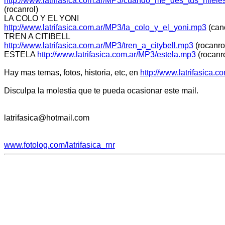
http://www.latrifasica.com.ar/MP3/cuando_me_des_tus_mieles
(rocanrol)
LA COLO Y EL YONI
http://www.latrifasica.com.ar/MP3/la_colo_y_el_yoni.mp3
(can
TREN A CITIBELL
http://www.latrifasica.com.ar/MP3/tren_a_citybell.mp3
(rocanro
ESTELA
http://www.latrifasica.com.ar/MP3/estela.mp3
(rocanro
Hay mas temas, fotos, historia, etc, en
http://www.latrifasica.c
Disculpa la molestia que te pueda ocasionar este mail.
latrifasica@hotmail.com
www.fotolog.com/latrifasica_rnr