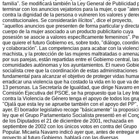
familia". Se modificará también la Ley General de Publicidad 
terminar con los anuncios vejatorios para la mujer, o que "ate
contra la dignidad de la persona o vulneren los valores y der
constitucionales. Se considerarán ilícitos", dice el proyecto,
"aquellos anuncios que presenten de forma particular y directa
cuerpo de la mujer asociado a un producto publicitario cuya
posesión se asocie a valores específicamente femeninos". Per
que quiere el futuro Gobierno es, sobre todo, "diálogo, coordi
y colaboración". Las competencias para acabar con la violenc
machista, y la protección de las mujeres maltratadas o amen
por sus parejas, están repartidas entre el Gobierno central, la
comunidades autónomas y los ayuntamientos. El nuevo Gobi
socialista cree que la coordinación de estas administraciones
fundamental para alcanzar el objetivo de proteger vidas huma
erradicar una violencia que ha costado la vida en lo que va d
13 personas. La Secretaría de Igualdad, que dirige Navarro en
Comisión Ejecutiva del PSOE, se ha propuesto que la Ley Int
contra la Violencia de Género tenga el apoyo de todos los gru
"Ojalá que esta ley se apruebe también con el apoyo del PP", 
ayer. El borrador legislativo recoge "básicamente" la proposic
ley que el Grupo Parlamentario Socialista presentó en el Con
de los Diputados el 21 de diciembre de 2001, rechazada en
septiembre de 2002 con los únicos votos en contra del Grupo
Popular. Micaela Navarro indicó ayer que, antes de entregar e
proyecto al futuro Gobierno, hablará con las diversas