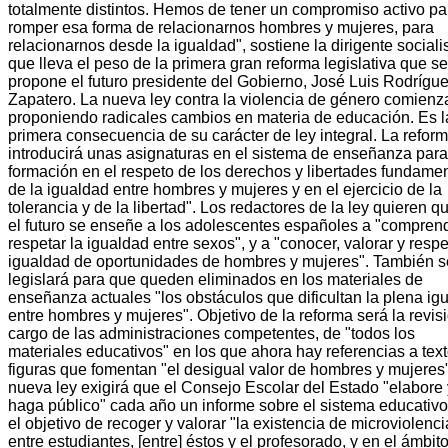
totalmente distintos. Hemos de tener un compromiso activo pa
romper esa forma de relacionarnos hombres y mujeres, para
relacionarnos desde la igualdad", sostiene la dirigente socialis
que lleva el peso de la primera gran reforma legislativa que se
propone el futuro presidente del Gobierno, José Luis Rodrígu
Zapatero. La nueva ley contra la violencia de género comienz
proponiendo radicales cambios en materia de educación. Es l
primera consecuencia de su carácter de ley integral. La refor
introducirá unas asignaturas en el sistema de enseñanza para
formación en el respeto de los derechos y libertades fundamen
de la igualdad entre hombres y mujeres y en el ejercicio de la
tolerancia y de la libertad". Los redactores de la ley quieren q
el futuro se enseñe a los adolescentes españoles a "compren
respetar la igualdad entre sexos", y a "conocer, valorar y respe
igualdad de oportunidades de hombres y mujeres". También s
legislará para que queden eliminados en los materiales de
enseñanza actuales "los obstáculos que dificultan la plena ig
entre hombres y mujeres". Objetivo de la reforma será la revisi
cargo de las administraciones competentes, de "todos los
materiales educativos" en los que ahora hay referencias a tex
figuras que fomentan "el desigual valor de hombres y mujeres
nueva ley exigirá que el Consejo Escolar del Estado "elabore 
haga público" cada año un informe sobre el sistema educativ
el objetivo de recoger y valorar "la existencia de microviolenci
entre estudiantes, [entre] éstos y el profesorado, y en el ámbito