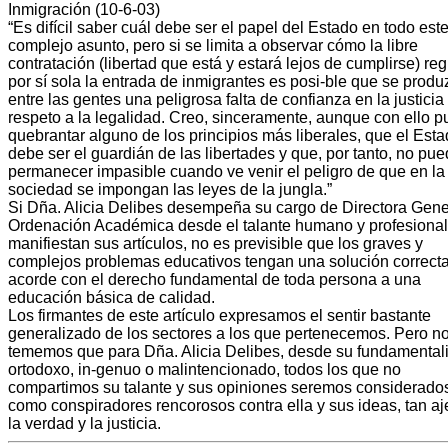
Inmigración (10-6-03)
“Es difícil saber cuál debe ser el papel del Estado en todo est
complejo asunto, pero si se limita a observar cómo la libre
contratación (libertad que está y estará lejos de cumplirse) re
por sí sola la entrada de inmigrantes es posi-ble que se produ
entre las gentes una peligrosa falta de confianza en la justicia
respeto a la legalidad. Creo, sinceramente, aunque con ello 
quebrantar alguno de los principios más liberales, que el Est
debe ser el guardián de las libertades y que, por tanto, no pu
permanecer impasible cuando ve venir el peligro de que en la
sociedad se impongan las leyes de la jungla.”
Si Dña. Alicia Delibes desempeña su cargo de Directora Gene
Ordenación Académica desde el talante humano y profesional
manifiestan sus artículos, no es previsible que los graves y
complejos problemas educativos tengan una solución correcta
acorde con el derecho fundamental de toda persona a una
educación básica de calidad.
Los firmantes de este artículo expresamos el sentir bastante
generalizado de los sectores a los que pertenecemos. Pero n
tememos que para Dña. Alicia Delibes, desde su fundamenta
ortodoxo, in-genuo o malintencionado, todos los que no
compartimos su talante y sus opiniones seremos considerado
como conspiradores rencorosos contra ella y sus ideas, tan a
la verdad y la justicia.