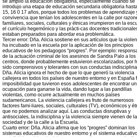
se amplió la educación obligatoria, especialmente cuando se
introdujo una etapa de educación secundaria obligatoria hasta
15, 16 0 17 años, porque todos los problemas de aprendizaje 
convivencia que tenían los adolescentes en la calle por razon
familiares, sociales, culturales y étnicas irrumpieron en la esc
el currículo hegemónico y las prácti-cas docentes tradicionale
estaban preparados para abordar esa problemática.
Tercer error: Dña. Alicia sostiene en sus artículos que la viole
ha incubado en la escuela por la aplicación de los principios
educativos de los pedagogos “progres”. Por ejemplo: responsa
de la actuación criminal de los asesinos de Sandra Palo a los
centros, donde probablemente estuvieron escolarizados, por 
sido comprensivos y tolerantes con sus conductas indisciplin
Dña. Alicia ignora el hecho de que lo que generó la violencia
callejera en todos los países de nuestro entorno y en España f
imposibilidad que tuvieron esos adolescentes de encontrar u
ocupación para ganarse la vida, dando lugar a las pandillas
violentas, como ocurre actualmente en muchos países
sudamericanos. La violencia callejera es fruto de numerosos
factores fami-liares, sociales, culturales (TV), económicos y ét
que no podemos analizar aquí. Las conductas disruptivas y
antisociales, la indisciplina y la violencia siempre vienen de la
sociedad y de la calle a la Escuela.
Cuarto error: Dña. Alicia afirma que los “progres” dominan los
sistemas educativos de nuestro entorno y el sistema educativ