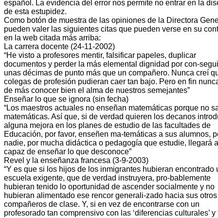
español. La evidencia del error nos permite no entrar en la di
de esta estupidez.
Como botón de muestra de las opiniones de la Directora Gene
pueden valer las siguientes citas que pueden verse en su con
en la web citada más arriba:
La carrera docente (24-11-2002)
“He visto a profesores mentir, falsificar papeles, duplicar
documentos y perder la más elemental dignidad por con-segui
unas décimas de punto más que un compañero. Nunca creí q
colegas de profesión pudieran caer tan bajo. Pero en fin nunc
de más conocer bien el alma de nuestros semejantes”
Enseñar lo que se ignora (sin fecha)
“Los maestros actuales no enseñan matemáticas porque no s
matemáticas. Así que, si de verdad quieren los decanos introd
alguna mejora en los planes de estudio de las facultades de
Educación, por favor, enseñen ma-temáticas a sus alumnos, 
nadie, por mucha didáctica o pedagogía que estudie, llegará a
capaz de enseñar lo que desconoce”
Revel y la enseñanza francesa (3-9-2003)
“Y es que si los hijos de los inmigrantes hubieran encontrado
escuela exigente, que de verdad instruyera, pro-bablemente
hubieran tenido lo oportunidad de ascender socialmente y no
hubieran alimentado ese rencor generali-zado hacia sus otros
compañeros de clase. Y, si en vez de encontrarse con un
profesorado tan comprensivo con las ‘diferencias culturales’ y