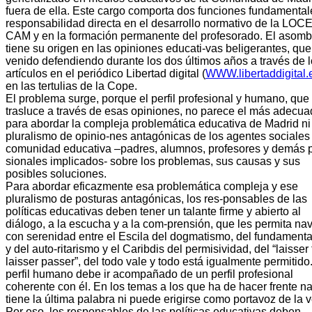
fuera de ella. Este cargo comporta dos funciones fundamentale
responsabilidad directa en el desarrollo normativo de la LOCE
CAM y en la formación permanente del profesorado. El asomb
tiene su origen en las opiniones educati-vas beligerantes, que
venido defendiendo durante los dos últimos años a través de 
artículos en el periódico Libertad digital (
WWW.libertaddigital.
en las tertulias de la Cope.
El problema surge, porque el perfil profesional y humano, que
trasluce a través de esas opiniones, no parece el más adecu
para abordar la compleja problemática educativa de Madrid ni
pluralismo de opinio-nes antagónicas de los agentes sociales 
comunidad educativa –padres, alumnos, profesores y demás p
sionales implicados- sobre los problemas, sus causas y sus
posibles soluciones.
Para abordar eficazmente esa problemática compleja y ese
pluralismo de posturas antagónicas, los res-ponsables de las
políticas educativas deben tener un talante firme y abierto al
diálogo, a la escucha y a la com-prensión, que les permita na
con serenidad entre el Escila del dogmatismo, del fundament
y del auto-ritarismo y el Caribdis del permisividad, del “laisser 
laisser passer”, del todo vale y todo está igualmente permitido
perfil humano debe ir acompañado de un perfil profesional
coherente con él. En los temas a los que ha de hacer frente n
tiene la última palabra ni puede erigirse como portavoz de la 
Por eso, los responsables de las políticas educativas deben