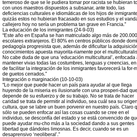
temeroso de que se le pudiera tomar por racista se hubieran 
con unos maestros dispuestos a subsanar, ante todo, las
deficiencias culturales e idiomáticas de los hijos de inmigrant
quizás estos no hubieran fracasado en sus estudios y el vand
callejero hoy no sería un problema tan grave en Francia.”
La educación de los inmigrantes (24-9-03)
“Este año en España se han matriculado algo más de 200.00
escolares extranjeros. El 80% en centros públicos donde domi
pedagogía progresista que, además de dificultar la adquisició
conocimientos apuesta mayorita-riamente por el multiculturali
No cabe duda de que una ‘educación multicultural’, enfocada 
mantener vivas todas las costumbres, lenguas y creencias, en
de facilitar la integración de los inmigrantes favorecerá la for
de guetos cerrados.”
Integración o marginación (10-10-03)
“Lo mejor que puede hacer un país para ayudar al que llega
huyendo de la miseria es ilusionarle con una prosperi-dad qu
depende de su esfuerzo y de su trabajo. No se trata de hacer
caridad se trata de permitir al individuo, sea cuál sea su orige
cultura, que se labre un buen porvenir en nuestro país. Claro 
sólo se pueden enfocar así las cosas cuando se cree en el
individuo, se desconfía del estado y se está convencido de qu
puede ayudar mu-cho más a la sociedad dando a sus gentes
libertad que dándoles limosnas. Es decir, cuando se es un
desaprensivo ‘neoliberal’.”