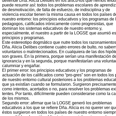
defiende Dña. Alicia Delibes en los artícu-los que hemos leído
puede resumir así: todos los problemas escolares de aprendiz
de desmotivación, de falta de esfuerzo, de indisciplina y de
violencia escolar tienen la misma causa en todos los países d
nuestro entorno: los principios educativos y los programas de 
pedagogos, calificados irónicamente como progresistas, que
dominan los sistemas educativos de nuestro entorno y,
especialmente, el nuestro a partir de la LOGSE que asumió e
principios y programas.
Este estereotipo dogmático que nutre todos los razonamiento
Dña. Alicia Delibes contiene cuatro errores de bulto, no sabem
voluntarios o malintecionados. En cualquiera de las dos hipót
son graves. En la primera, porque serían una manifestación d
ignorancia y en la segunda, porque manifestarían una volunta
calumniar y engañar.
El primer error: los principios educativos y los programas de
actuación de los calificados como “pro-gres” son en todos los
de nuestro entorno cultural posteriores a los problemas educa
que ya existían cuando se formularon. Surgieron precisament
como intentos, acertados o no, para resolver los problemas ex
tentes. Por tanto, difícilmente pueden considerarse como la c
de los mismos.
Segundo error: afirmar que la LOGSE generó los problemas
educativos a los que se refiere Dña. Alicia es no querer ver q
éstos surgieron en todos los países de nuestro entorno siemp