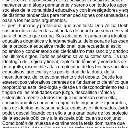
mantener un diálogo permanente y sereno con todos los agen
sociales de la comunidad educativa y con investigadores y ex
de distintas tendencias para tomar decisiones consensuadas 
base a los mejores argumentos.
El perfil humano y profesional que manifiesta Dña. Alicia Deli
sus artículos está en las antípodas de aquel que sería deseab
para el puesto que ocupa. Sus artículos rezuman una ideologí
educativa dogmática y fundamentalista, defensora de las ese
de la ortodoxia educativa tradicional, que recuerda el estilo
polémico y condenatorio del clericalismo más rancio y ortodo
los últimos siglos. Todo es pésimo salvo su catecismo. Es una
ideología del, rígida y lineal, repleta de tópicos y verdades de
perogrullo, insensible a la complejidad de los hechos sociales
educativos, que excluye la posibilidad de la duda, de la
incertidumbre, del cuestionamiento y del debate. Desde los
estereotipos valorativos carentes de fundamento científico que
proporciona esta ideo-logía y desde un desconocimiento real 
fingido de las realidades que juzga, descalifica irónica y
sistemática-mente a todos los que no piensan como ella,
considerándolos como un conjunto de ingenuos e ignorantes, v
mas de ideologías trasnochadas, egoístas e interesados, ávid
poder, descalificando con ello a una gran parte de los profesi
de la escuela pública y a la escuela pública en su conjunto.
Como botón de muestra examinemos la tesis dominante que