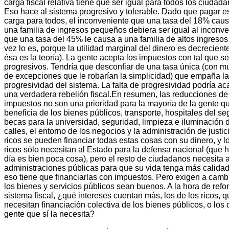
carga fiscal relativa tiene que ser igual para todos los ciudada
Eso hace al sistema progresivo y tolerable. Dado que pagar e
carga para todos, el inconveniente que una tasa del 18% caus
una familia de ingresos pequeños debiera ser igual al inconv
que una tasa del 45% le causa a una familia de altos ingresos 
vez lo es, porque la utilidad marginal del dinero es decrecient
ésa es la teoría). La gente acepta los impuestos con tal que s
progresivos. Tendría que desconfiar de una tasa única (con mu
de excepciones que le robarían la simplicidad) que empaña la
progresividad del sistema. La falta de progresividad podría ac
una verdadera rebelión fiscal.En resumen, las reducciones de
impuestos no son una prioridad para la mayoría de la gente q
beneficia de los bienes públicos, transporte, hospitales del se
becas para la universidad, seguridad, limpieza e iluminación 
calles, el entorno de los negocios y la administración de justic
ricos se pueden financiar todas estas cosas con su dinero, y 
ricos sólo necesitan al Estado para la defensa nacional (que 
día es bien poca cosa), pero el resto de ciudadanos necesita a
administraciones públicas para que su vida tenga más calidad
eso tiene que financiarlas con impuestos. Pero exigen a camb
los bienes y servicios públicos sean buenos. A la hora de refo
sistema fiscal, ¿qué intereses cuentan más, los de los ricos, 
necesitan financiación colectiva de los bienes públicos, o los 
gente que sí la necesita?