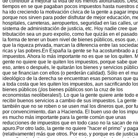
de contribuir a mejorar la vida de los menos afortunados. Des
tiempos en se que pagaban pocos impuestos hasta nuestros d
ha ido creciendo la motivación cívica de la gente a pagar imp
porque nos sirven para poder disfrutar de mejor educación, m
hospitales, carreteras, aeropuertos, seguridad en las calles, u
sistema de administración de justicia, etc. Hoy nadie cree que
tributación sea un puro expolio, como fue quizás en el pasado
la forma de tener un buen nivel de bienes públicos, esos que,
que la riqueza privada, marcan la diferencia entre las socieda
ricas y las pobres.En España la gente se ha acostumbrado a 
impuestos. Ahora lo más importante no es que se los quiten.
gente no quiere que le quiten los impuestos, porque sabe que
eso, antes o después, le quitarán los bienes y servicios públi
que se financian con ellos (o perderán calidad). Sólo en el m
ideológico de la derecha se encuentran esas personas que qu
a toda costa que les quiten los impuestos, aun sacrificando lo
bienes públicos (¡los bienes públicos son la cruz de los
economistas neoliberales!). Lo que la gente quiere ante todo 
recibir buenos servicios a cambio de sus impuestos. La gente
también que no se roben o se usen mal los dineros que, por f
por convencimiento, dan a Hacienda. El buen uso de los impu
es mucho más importante para la gente común que unas
reducciones de impuestos que en todo caso no la sacan de n
apuro.Por otro lado, la gente no quiere "hacer el primo" y paga
(relativamente) más que otros. Por eso, y porque es de justicia