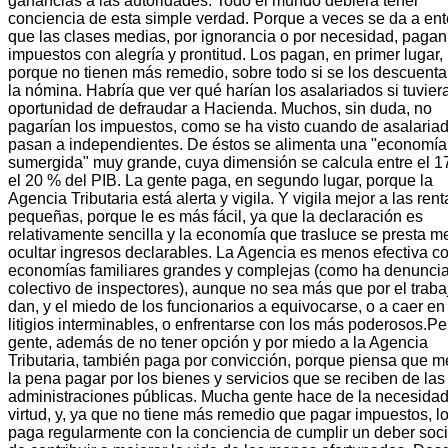
ganancias a las autoridades. Todo el mundo debiera tener
conciencia de esta simple verdad. Porque a veces se da a en
que las clases medias, por ignorancia o por necesidad, pagan
impuestos con alegría y prontitud. Los pagan, en primer lugar,
porque no tienen más remedio, sobre todo si se los descuent
la nómina. Habría que ver qué harían los asalariados si tuvier
oportunidad de defraudar a Hacienda. Muchos, sin duda, no
pagarían los impuestos, como se ha visto cuando de asalaria
pasan a independientes. De éstos se alimenta una "economía
sumergida" muy grande, cuya dimensión se calcula entre el 
el 20 % del PIB. La gente paga, en segundo lugar, porque la
Agencia Tributaria está alerta y vigila. Y vigila mejor a las rent
pequeñas, porque le es más fácil, ya que la declaración es
relativamente sencilla y la economía que trasluce se presta m
ocultar ingresos declarables. La Agencia es menos efectiva co
economías familiares grandes y complejas (como ha denunci
colectivo de inspectores), aunque no sea más que por el traba
dan, y el miedo de los funcionarios a equivocarse, o a caer en
litigios interminables, o enfrentarse con los más poderosos.Pe
gente, además de no tener opción y por miedo a la Agencia
Tributaria, también paga por convicción, porque piensa que 
la pena pagar por los bienes y servicios que se reciben de las
administraciones públicas. Mucha gente hace de la necesida
virtud, y, ya que no tiene más remedio que pagar impuestos, l
paga regularmente con la conciencia de cumplir un deber soci