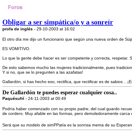
Obligar a ser simpática/o y a sonreír
-
profa de inglés
29-10-2003 at 16:02
El otro día me dijo un funcionario que según una nueva orden de Súpe
ES VOMITIVO.
Lo que la gente debe hacer es ser competente y correcta, respetar. S
De esto sabemos mucho las mujeres tradicionalmente, pues tradicio
Y si no, que se lo pregunten a las azafatas!
Gallardón, si has hecho eso, rectifica, que rectificar es de sabios... ¡E
De Gallardón te puedes esperar cualquier cosa..
-
Paquésufrí
24-11-2003 at 00:49
Podría haber comenzado con su propio padre, del cual guardo recuerdo 
de cordero. Muy afable en las formas, pero demoledoramente carca e
Será que su modelo de simPPatía es la sonrisa mema de su Esperanza