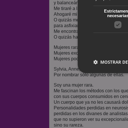
y balanceándome donde en el techo
Me tiraré a las vías del tren justo cu
Estrictamen
Ahogaré mi respiración en un horno 
necesaria
O quizás me encerraré en un garaje 
para asfixiar en silencio mis lágrimas
Me encontrarás dormida un jueves c
O quizás hallarás mi cuerpo dispara
Mujeres raras.
Mujeres excepcionales.
Mujeres poco frecuentes.
MOSTRAR DE
Sylvia, Anne, Karin, Marina, Alejandr
Por nombrar sólo algunas de ellas.
Soy una mujer rara.
Me fascinan los métodos con los qu
con sus cuerpos consumidos en ceni
Un cuerpo que ya no les causará dolo
Personalidades perdidas en neurosi
perdidas en los divanes de analistas
que no supieron ver su excepcionali
sino su rareza.