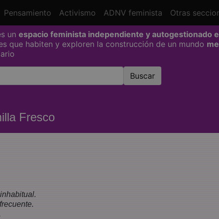
current)
Pensamiento
Activismo
ADNV feminista
Otras seccio
es un
espacio feminista independiente y autogestionado e
les que habiten y exploren la construcción de un mundo
me
dario
illa Fresco
inhabitual.
frecuente.
.