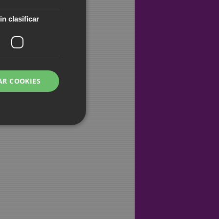
in clasificar
AR COOKIES