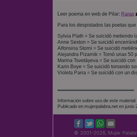
Leer poema en web de Pilar:
Raras
Para los despistados las poetas qu
Sylvia Plath = Se suicidó metiendo 
Anne Sexton = Se suicidó encerránd
Alfonsina Storni = Se suicidó metién
Alejandra Pizarnik = Tomó unas 50 pa
Marina Tsvetáyeva = Se suicidó con 
Karin Boye = Se suicidó tomando so
Violeta Parra = Se suicidó con un di
Información sobre uso de este material
Publicado en mujerpalabra.net en junio
© 2001
-2026, Mujer Palab