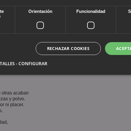
 debía haber una lámpara.
ando éste pasa.
te
Orientación
Funcionalidad
S
de gas que ya no existe.
s
sin ventanas
.
ualquiera.
do de sangre.
RECHAZAR COOKIES
ACEPT
TALLES - CONFIGURAR
a, Violeta, Alfonsina.
e otras acaban
zas y polvo.
r ni placer.
s,
dad,