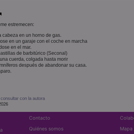
e me estremecen:
la cabeza en un horno de gas.
ose en un garaje con el coche en marcha
dose en el mar.
stillas de barbitúrico (Seconal)
una cuerda, colgada hasta morir
mníferos después de abandonar su casa.
sparo.
:
consultar con la autora
 2026
Contacto
Colab
Quiénes somos
Mapa d
ra