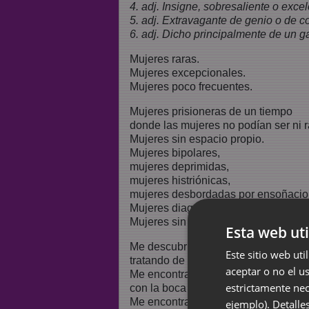
4. adj. Insigne, sobresaliente o excel
5. adj. Extravagante de genio o de 
6. adj. Dicho principalmente de un g
Mujeres raras.
Mujeres excepcionales.
Mujeres poco frecuentes.
Mujeres prisioneras de un tiempo
donde las mujeres no podían ser ni r
Mujeres sin espacio propio.
Mujeres bipolares,
mujeres deprimidas,
mujeres histriónicas,
mujeres desbordadas por ensoñacio
Mujeres diagnosticadas con depresi
Mujeres sin diagnosticar.
Esta web uti
Me descubrirás con el cuerpo cubier
Este sitio web uti
tratando de navegar a la deriva haci
aceptar o no el u
Me encontrarás ahogada en mi propi
estrictamente nec
con la boca llena de pastillas que no d
Me encontrarás colgando de una cue
ejemplo).
Detalle