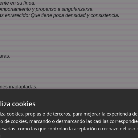
ente en su línea.
comportamiento y propenso a singularizarse.
as enrarecido: Que tiene poca densidad y consistencia.
aras.
nes inadaptadas.
ón.
liza cookies
to de algas
liza cookies, propias o de terceros, para mejorar la experiencia d
a un mar que no existe.
so de cookies, marcando o desmarcando las casillas correspondie
o vómito
esarias -como las que controlan la aceptación o rechazo del uso 
ejan salir el grito.
rda hecha de retales
s